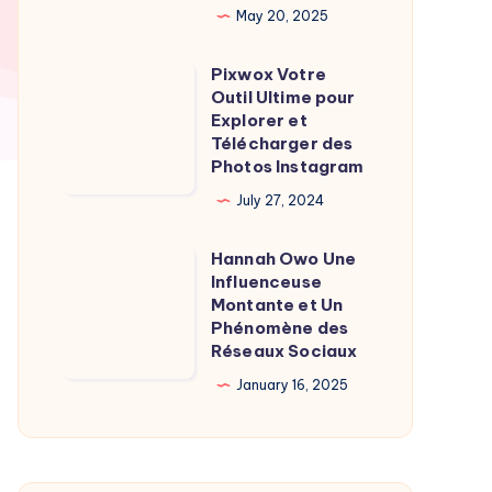
May 20, 2025
Burgot
l’homme
Pixwox Votre
Pixwox
de
Outil Ultime pour
Votre
l’ombre
Explorer et
Outil
Télécharger des
derrière
Photos Instagram
Ultime
la
pour
July 27, 2024
journaliste
Explorer
Hannah Owo Une
et
Hannah
Influenceuse
Télécharger
Owo
Montante et Un
des
Une
Phénomène des
Réseaux Sociaux
Photos
Influenceuse
Instagram
Montante
January 16, 2025
et
Un
Phénomène