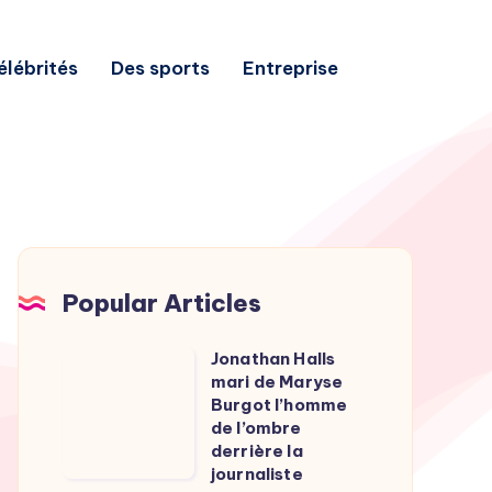
élébrités
Des sports
Entreprise
Popular Articles
Jonathan Halls
Jonathan
mari de Maryse
Halls
Burgot l’homme
mari
de l’ombre
derrière la
de
journaliste
Maryse