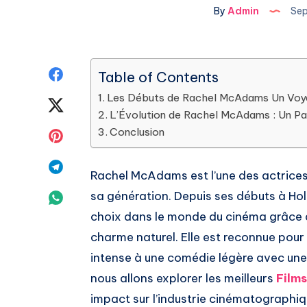
By
Admin
Sep
Share
Table of Contents
Les Débuts de Rachel McAdams Un Voyag
on
Share
L’Évolution de Rachel McAdams : Un P
Facebook
on
Conclusion
Share
Twitter
on
Share
Rachel McAdams est l’une des actrices 
Pinterest
on
sa génération. Depuis ses débuts à Holl
Share
choix dans le monde du cinéma grâce 
Telegram
on
charme naturel. Elle est reconnue pour
Whatsapp
intense à une comédie légère avec une
nous allons explorer les meilleurs
Film
impact sur l’industrie cinématographiq