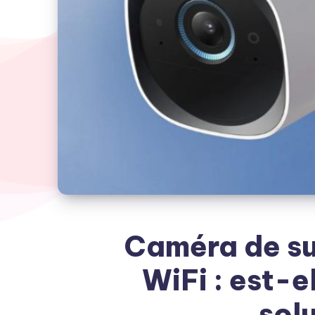
Caméra de su
WiFi : est-e
solu