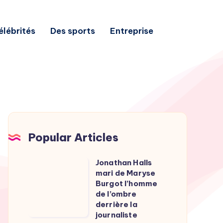
élébrités
Des sports
Entreprise
Popular Articles
Jonathan Halls
Jonathan
mari de Maryse
Halls
Burgot l’homme
mari
de l’ombre
derrière la
de
journaliste
Maryse