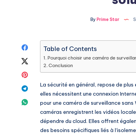
By
Prime Star
S
Share
Table of Contents
Pourquoi choisir une caméra de surveilla
on
Share
Conclusion
Facebook
on
Share
La sécurité en général, repose de plus
Twitter
on
Share
elles nécessitent une connexion Intern
Pinterest
on
Share
pour une caméra de surveillance sans W
caméras enregistrent les vidéos locale
Telegram
on
dépendre du cloud. Elles offrent égal
Whatsapp
des besoins spécifiques liés à l’isoleme