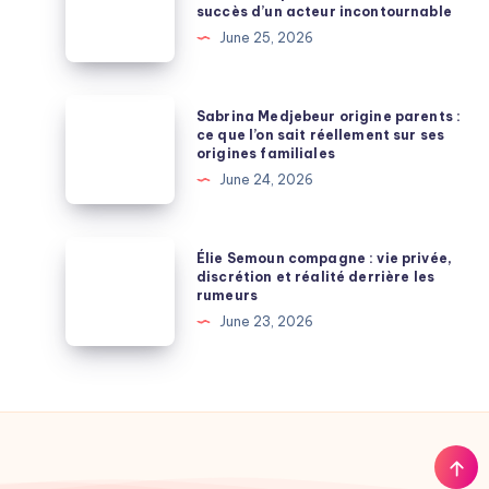
succès d’un acteur incontournable
pour
séries
June 25, 2026
une
TV
allure
avec
élégante
Bruno
Sabrina
Sabrina Medjebeur origine parents :
et
Salomone
Medjebeur
ce que l’on sait réellement sur ses
moderne
origines familiales
:
origine
June 24, 2026
parcours,
parents
rôles
:
cultes
ce
Élie
Élie Semoun compagne : vie privée,
et
que
Semoun
discrétion et réalité derrière les
succès
rumeurs
l’on
compagne
d’un
June 23, 2026
sait
:
acteur
réellement
vie
incontournable
sur
privée,
ses
discrétion
origines
et
familiales
réalité