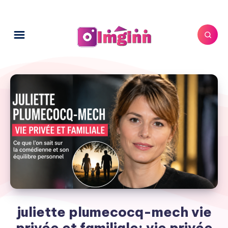
juliette plumecocq-mech vie
privée et familiale: vie privée