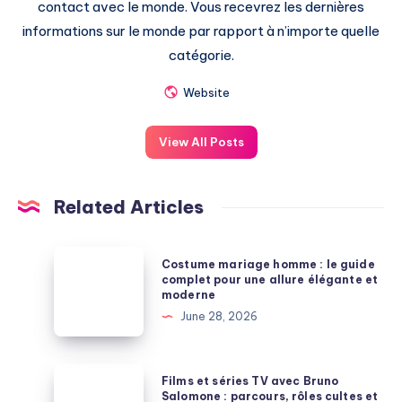
contact avec le monde. Vous recevrez les dernières
informations sur le monde par rapport à n’importe quelle
catégorie.
Website
View All Posts
Related Articles
Costume
Costume mariage homme : le guide
mariage
complet pour une allure élégante et
moderne
homme
June 28, 2026
:
le
guide
Films
Films et séries TV avec Bruno
complet
et
Salomone : parcours, rôles cultes et