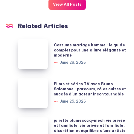
View All Posts
Related Articles
Costume
Costume mariage homme : le guide
mariage
complet pour une allure élégante et
moderne
homme
June 28, 2026
:
le
guide
Films
Films et séries TV avec Bruno
complet
et
Salomone : parcours, rôles cultes et
succès d’un acteur incontournable
pour
séries
June 25, 2026
une
TV
allure
avec
élégante
Bruno
juliette
juliette plumecocq-mech vie privée
et
et familiale: vie privée et familiale,
Salomone
plumecocq-
discrétion et équilibre d’une artiste
moderne
: