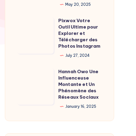
May 20, 2025
Burgot
l’homme
Pixwox Votre
Pixwox
de
Outil Ultime pour
Votre
l’ombre
Explorer et
Outil
Télécharger des
derrière
Photos Instagram
Ultime
la
pour
July 27, 2024
journaliste
Explorer
Hannah Owo Une
et
Hannah
Influenceuse
Télécharger
Owo
Montante et Un
des
Une
Phénomène des
Réseaux Sociaux
Photos
Influenceuse
Instagram
Montante
January 16, 2025
et
Un
Phénomène