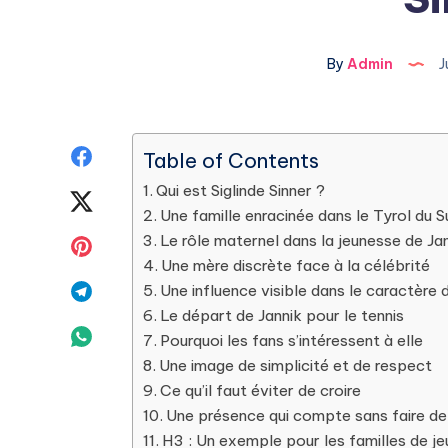
By
Admin
J
Share
Table of Contents
Qui est Siglinde Sinner ?
on
Share
Une famille enracinée dans le Tyrol du S
Facebook
on
Le rôle maternel dans la jeunesse de Ja
Share
Une mère discrète face à la célébrité
Twitter
on
Share
Une influence visible dans le caractère 
Le départ de Jannik pour le tennis
Pinterest
on
Share
Pourquoi les fans s’intéressent à elle
Une image de simplicité et de respect
Telegram
on
Ce qu’il faut éviter de croire
Whatsapp
Une présence qui compte sans faire de 
H3 : Un exemple pour les familles de je