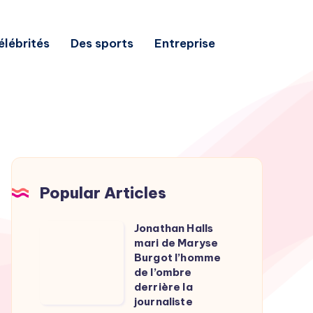
élébrités
Des sports
Entreprise
Popular Articles
Jonathan Halls
Jonathan
mari de Maryse
Halls
Burgot l’homme
mari
de l’ombre
derrière la
de
journaliste
Maryse