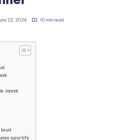
une 22, 2026
10 min read
ud
nnik
de Jannik
bruit
unes sportifs