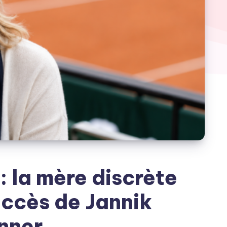
: la mère discrète
uccès de Jannik
nner