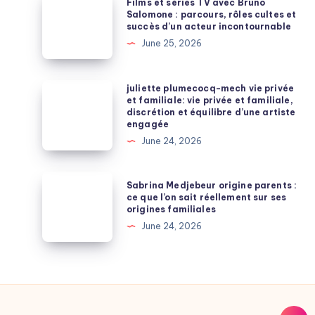
Films et séries TV avec Bruno
complet
et
Salomone : parcours, rôles cultes et
succès d’un acteur incontournable
pour
séries
June 25, 2026
une
TV
allure
avec
élégante
Bruno
juliette
juliette plumecocq-mech vie privée
et
et familiale: vie privée et familiale,
Salomone
plumecocq-
discrétion et équilibre d’une artiste
moderne
:
mech
engagée
parcours,
vie
June 24, 2026
rôles
privée
cultes
et
Sabrina
Sabrina Medjebeur origine parents :
et
familiale:
Medjebeur
ce que l’on sait réellement sur ses
succès
origines familiales
vie
origine
d’un
June 24, 2026
privée
parents
acteur
et
:
incontournable
familiale,
ce
discrétion
que
et
l’on