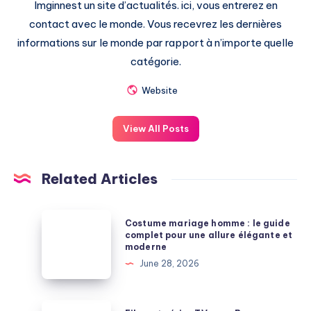
Imginnest un site d’actualités. ici, vous entrerez en
contact avec le monde. Vous recevrez les dernières
informations sur le monde par rapport à n’importe quelle
catégorie.
Website
View All Posts
Related Articles
Costume
Costume mariage homme : le guide
mariage
complet pour une allure élégante et
moderne
homme
June 28, 2026
:
le
guide
Films