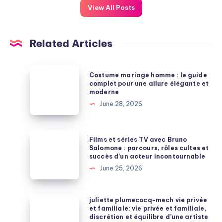
View All Posts
Related Articles
Costume
Costume mariage homme : le guide
mariage
complet pour une allure élégante et
moderne
homme
June 28, 2026
:
le
guide
Films
Films et séries TV avec Bruno
complet
et
Salomone : parcours, rôles cultes et
succès d’un acteur incontournable
pour
séries
June 25, 2026
une
TV
allure
avec
élégante
Bruno
juliette
juliette plumecocq-mech vie privée
et
et familiale: vie privée et familiale,
Salomone
plumecocq-
discrétion et équilibre d’une artiste
moderne
: