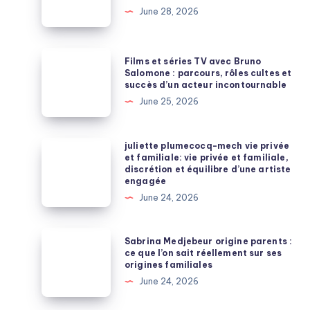
June 28, 2026
:
le
guide
Films
Films et séries TV avec Bruno
complet
et
Salomone : parcours, rôles cultes et
succès d’un acteur incontournable
pour
séries
June 25, 2026
une
TV
allure
avec
élégante
Bruno
juliette
juliette plumecocq-mech vie privée
et
et familiale: vie privée et familiale,
Salomone
plumecocq-
discrétion et équilibre d’une artiste
moderne
:
mech
engagée
parcours,
vie
June 24, 2026
rôles
privée
cultes
et
Sabrina
Sabrina Medjebeur origine parents :
et
familiale:
Medjebeur
ce que l’on sait réellement sur ses
succès
origines familiales
vie
origine
d’un
June 24, 2026
privée
parents
acteur
et
: