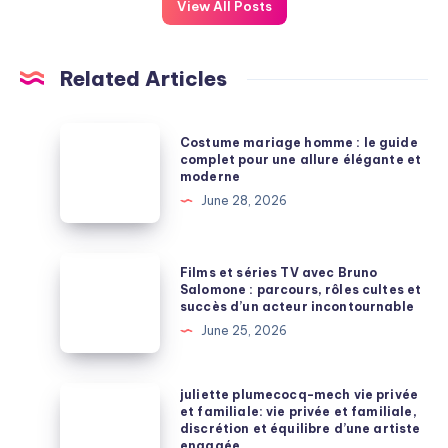
View All Posts
Related Articles
Costume
Costume mariage homme : le guide
mariage
complet pour une allure élégante et
moderne
homme
June 28, 2026
:
le
guide
Films
Films et séries TV avec Bruno
complet
et
Salomone : parcours, rôles cultes et
succès d’un acteur incontournable
pour
séries
June 25, 2026
une
TV
allure
avec
élégante
Bruno
juliette
juliette plumecocq-mech vie privée
et
et familiale: vie privée et familiale,
Salomone
plumecocq-
discrétion et équilibre d’une artiste
moderne
:
mech
engagée