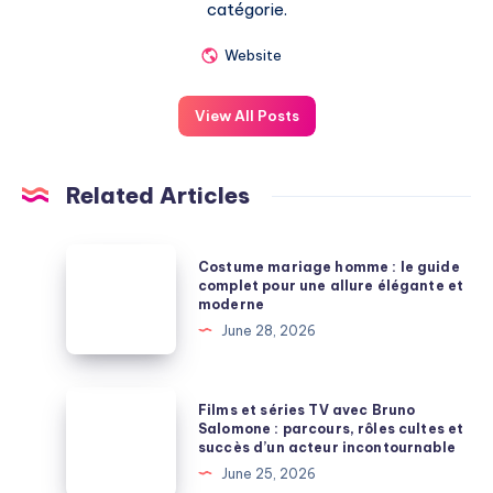
catégorie.
Website
View All Posts
Related Articles
Costume
Costume mariage homme : le guide
mariage
complet pour une allure élégante et
moderne
homme
June 28, 2026
:
le
guide
Films
Films et séries TV avec Bruno
complet
et
Salomone : parcours, rôles cultes et
succès d’un acteur incontournable
pour
séries
June 25, 2026
une
TV