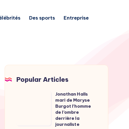
élébrités
Des sports
Entreprise
Popular Articles
Jonathan Halls
Jonathan
mari de Maryse
Halls
Burgot l’homme
mari
de l’ombre
derrière la
de
journaliste
Maryse