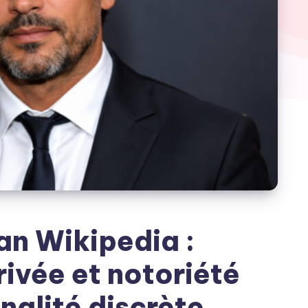
an Wikipedia :
rivée et notoriété
nalité discrète