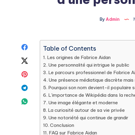
By
Admin
Share
Table of Contents
Les origines de Fabrice Aidan
on
Share
Une personnalité qui intrigue le public
Facebook
on
Le parcours professionnel de Fabrice A
Share
Une présence médiatique discrète mais
Twitter
on
Share
Pourquoi son nom devient-il populaire s
L’importance de Wikipédia dans la rech
Pinterest
on
Share
Une image élégante et moderne
La curiosité autour de sa vie privée
Telegram
on
Une notoriété qui continue de grandir
Whatsapp
Conclusion
FAQ sur Fabrice Aidan