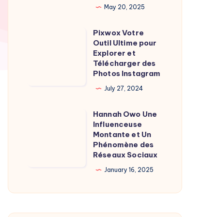
May 20, 2025
Burgot
l’homme
Pixwox Votre
Pixwox
de
Outil Ultime pour
Votre
l’ombre
Explorer et
Outil
Télécharger des
derrière
Photos Instagram
Ultime
la
pour
July 27, 2024
journaliste
Explorer
Hannah Owo Une
et
Hannah
Influenceuse
Télécharger
Owo
Montante et Un
des
Une
Phénomène des
Réseaux Sociaux
Photos
Influenceuse
Instagram
Montante
January 16, 2025
et
Un
Phénomène