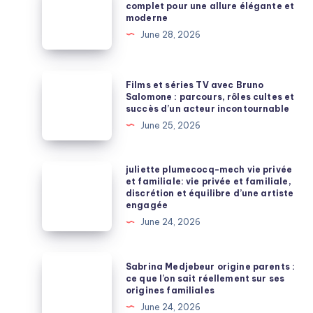
mariage
complet pour une allure élégante et
moderne
homme
June 28, 2026
:
le
guide
Films
Films et séries TV avec Bruno
complet
et
Salomone : parcours, rôles cultes et
succès d’un acteur incontournable
pour
séries
June 25, 2026
une
TV
allure
avec
élégante
Bruno
juliette
juliette plumecocq-mech vie privée
et
et familiale: vie privée et familiale,
Salomone
plumecocq-
discrétion et équilibre d’une artiste
moderne
:
mech
engagée
parcours,
vie
June 24, 2026
rôles
privée
cultes
et
Sabrina
Sabrina Medjebeur origine parents :
et
familiale:
Medjebeur
ce que l’on sait réellement sur ses
succès
origines familiales
vie
origine
d’un
June 24, 2026
privée
parents