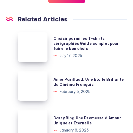
Related Articles
Choisir
Choisir parmi les T-shirts
parmi
sérigraphiés Guide complet pour
faire le bon choix
les
July 17, 2025
T-
shirts
sérigraphiés
Anne
Anne Parillaud: Une Étoile Brillante
Guide
Parillaud:
du Cinéma Français
complet
Une
February 5, 2025
pour
Étoile
faire
Brillante
le
du
Darry
bon
Darry Ring Une Promesse d’Amour
Cinéma
Ring
Unique et Éternelle
choix
Français
Une
January 8, 2025