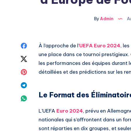
By
Admin
Au
Share
À l’approche de l’
UEFA Euro 2024
, le
une place dans ce tournoi prestigieux.
on
Share
les performances des équipes durant le
Facebook
on
Share
détaillées et des prédictions sur les re
Twitter
on
Share
Le Format des Éliminatoir
Pinterest
on
Share
Telegram
on
L’UEFA
Euro 2024
, prévu en Allemagne
nationales qui s’affrontent dans un for
Whatsapp
sont réparties en dix groupes, et seul