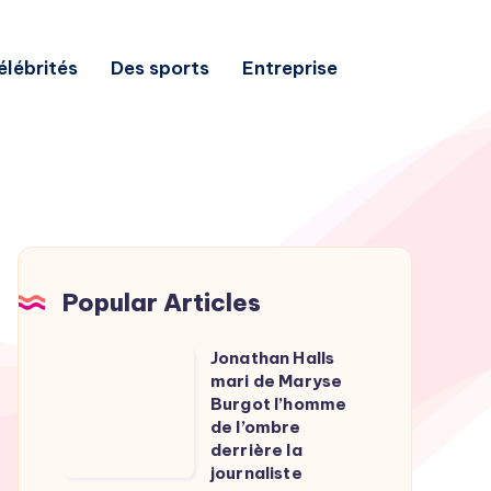
élébrités
Des sports
Entreprise
Popular Articles
Jonathan Halls
Jonathan
mari de Maryse
Halls
Burgot l’homme
mari
de l’ombre
derrière la
de
journaliste
Maryse