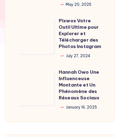
May 20, 2025
Burgot
l’homme
Pixwox Votre
Pixwox
de
Outil Ultime pour
Votre
l’ombre
Explorer et
Outil
Télécharger des
derrière
Photos Instagram
Ultime
la
pour
July 27, 2024
journaliste
Explorer
Hannah Owo Une
et
Hannah
Influenceuse
Télécharger
Owo
Montante et Un
des
Une
Phénomène des
Réseaux Sociaux
Photos
Influenceuse
Instagram
Montante
January 16, 2025
et
Un
Phénomène