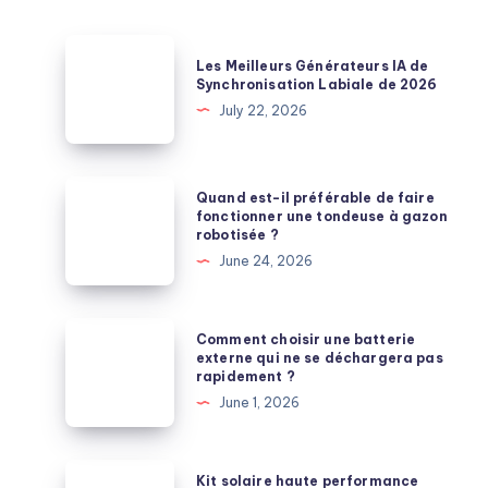
Les
Les Meilleurs Générateurs IA de
Meilleurs
Synchronisation Labiale de 2026
Générateurs
July 22, 2026
IA
de
Synchronisation
Quand
Quand est-il préférable de faire
Labiale
est-
fonctionner une tondeuse à gazon
robotisée ?
de
il
June 24, 2026
2026
préférable
de
faire
Comment
Comment choisir une batterie
fonctionner
choisir
externe qui ne se déchargera pas
rapidement ?
une
une
June 1, 2026
tondeuse
batterie
à
externe
gazon
qui
Kit
Kit solaire haute performance
robotisée