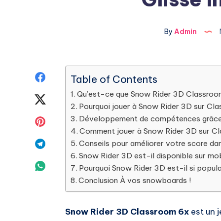
By
Admin
Share
Table of Contents
Qu’est-ce que Snow Rider 3D Classroo
on
Share
Pourquoi jouer à Snow Rider 3D sur Cl
Facebook
on
Développement de compétences grâce 
Share
Comment jouer à Snow Rider 3D sur C
Twitter
on
Share
Conseils pour améliorer votre score d
Snow Rider 3D est-il disponible sur mob
Pinterest
on
Share
Pourquoi Snow Rider 3D est-il si popula
Conclusion À vos snowboards !
Telegram
on
Whatsapp
Snow Rider 3D Classroom 6x
est un j