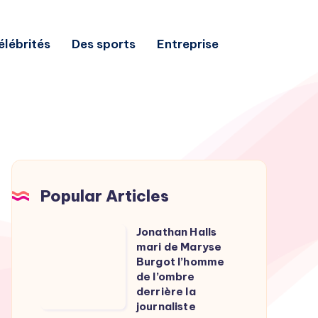
élébrités
Des sports
Entreprise
Popular Articles
Jonathan Halls
Jonathan
mari de Maryse
Halls
Burgot l’homme
mari
de l’ombre
derrière la
de
journaliste
Maryse