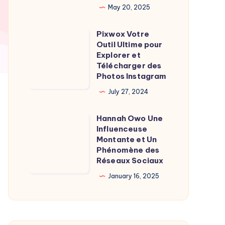
May 20, 2025
Burgot
l’homme
Pixwox Votre
Pixwox
de
Outil Ultime pour
Votre
l’ombre
Explorer et
Outil
Télécharger des
derrière
Photos Instagram
Ultime
la
pour
July 27, 2024
journaliste
Explorer
Hannah Owo Une
et
Hannah
Influenceuse
Télécharger
Owo
Montante et Un
des
Une
Phénomène des
Réseaux Sociaux
Photos
Influenceuse
Instagram
Montante
January 16, 2025
et
Un
Phénomène