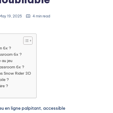
May 19, 2025
4 min read
m 6x ?
assroom 6x ?
au jeu
lassroom 6x ?
ans Snow Rider 3D
ile ?
ire ?
eu en ligne palpitant, accessible