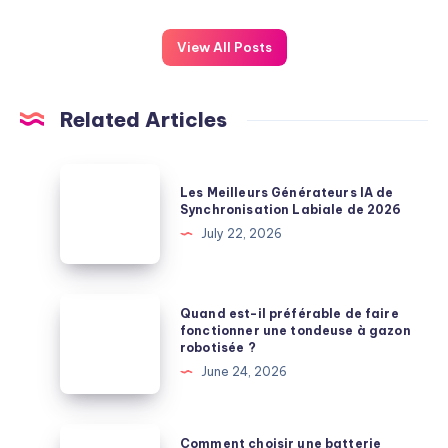
View All Posts
Related Articles
Les
Les Meilleurs Générateurs IA de
Meilleurs
Synchronisation Labiale de 2026
Générateurs
July 22, 2026
IA
de
Synchronisation
Quand
Quand est-il préférable de faire
Labiale
est-
fonctionner une tondeuse à gazon
robotisée ?
de
il
June 24, 2026
2026
préférable
de
faire
Comment
Comment choisir une batterie