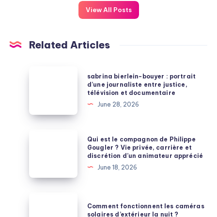
View All Posts
Related Articles
sabrina
sabrina bierlein-bouyer : portrait
bierlein-
d’une journaliste entre justice,
télévision et documentaire
bouyer
June 28, 2026
:
portrait
d’une
Qui
Qui est le compagnon de Philippe
journaliste
est
Gougler ? Vie privée, carrière et
discrétion d’un animateur apprécié
entre
le
June 18, 2026
justice,
compagnon
télévision
de
et
Philippe
Comment
documentaire
Comment fonctionnent les caméras
Gougler
fonctionnent
solaires d’extérieur la nuit ?