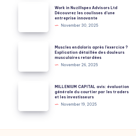
enceintes
Work
Work in Nuzillspex Advisors Ltd
Bluetooth
in
Découvrez les coulisses d’une
entreprise innovante
d’extérieur
Nuzillspex
November 30, 2025
adaptées
Advisors
aux
Ltd
fêtes ?
Découvrez
Muscles
Muscles endoloris après l’exercice ?
les
endoloris
Explication détaillée des douleurs
musculaires retardées
coulisses
après
November 26, 2025
d’une
l’exercice
entreprise
?
innovante
Explication
MILLENIUM
MILLENIUM CAPITAL avis: évaluation
détaillée
CAPITAL
générale du courtier par les traders
et les investisseurs
des
avis:
November 19, 2025
douleurs
évaluation
musculaires
générale
retardées
du
courtier